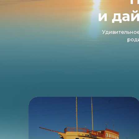
и да
Удивительное 
роди