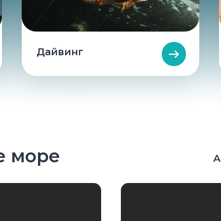
Дайвинг
е море
А