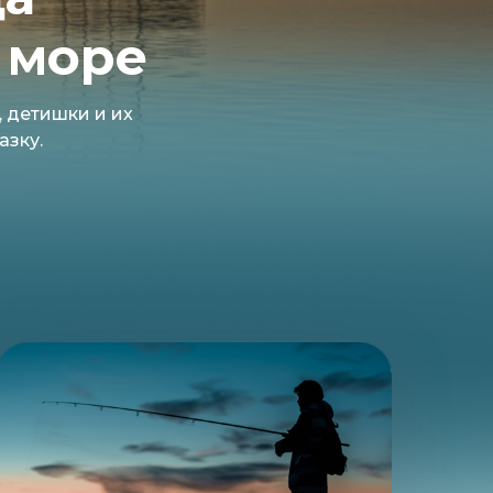
 море
, детишки и их
азку.