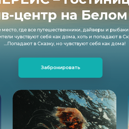
йв-центр на Белом
место, где все путешественники, дайверы и рыбаки
тели чувствуют себя как дома, хоть и попадают в Ск
....Попадают в Сказку, но чувствуют себя как дома!
Забронировать