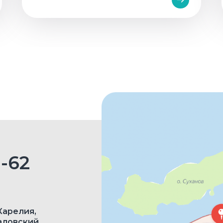
0-62
Карелия,
аловский