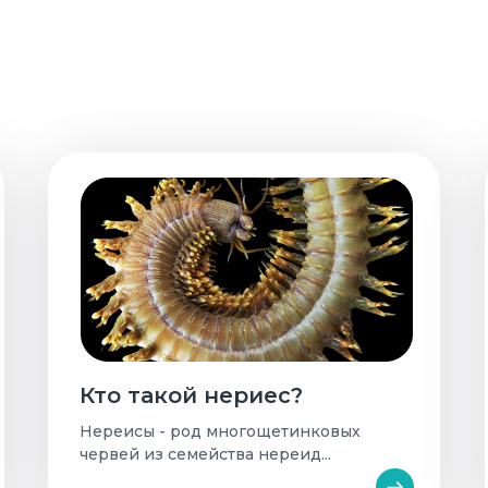
Кто такой нериес?
Нереисы - род многощетинковых
червей из семейства нереид...